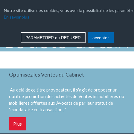
04 66 35 03 08
Notre site utilise des cookies, vous avez la possibilité de les paramétre
En savoir plus
contact
PARAMETRER ou REFUSER
accepter
Optimisez les Ventes du Cabinet
Au delà de ce titre provocateur, il s'agit de proposer un
Nouveau
L'assistance Internet
outil de promotion des activités de Ventes immobilières ou
l'Observatoire International du Bonheur
mobilières offertes aux Avocats de par leur statut de
(OIB)
"mandataire en transactions".
Plus